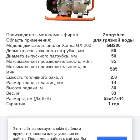
Производитель мотопомпы фирма
Zongshen
Область применения:
для грязной воды
Модель двигателя: аналог Хонда GX-200
GB200
Диаметр всасывающего патрубка, мм
50
Диаметр выпускного патрубка, мм
50
Максимальная производительность, м3/ч
35
Максимальная производительность, л/
585
мин
Ёмкость топливного бака, л
2,8
Размер твердых частиц, мм
14
Высота подачи, м
30
Вес, кг
33
Размеры, см (ДхШхВ)
55x47x44
Гарантия:
1 год
Copyright © 2019 - 2026
Этот сайт использует cookie-файлы и
другие технологии для улучшения его
Мегагрупп.ру
работы. Продолжая работу с сайтом, Вы